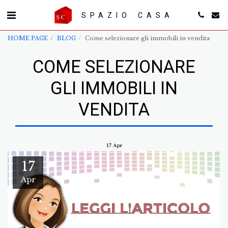
SPAZIO CASA
HOME PAGE
BLOG
Come selezionare gli immobili in vendita
COME SELEZIONARE
GLI IMMOBILI IN
VENDITA
17
Apr
17
Apr