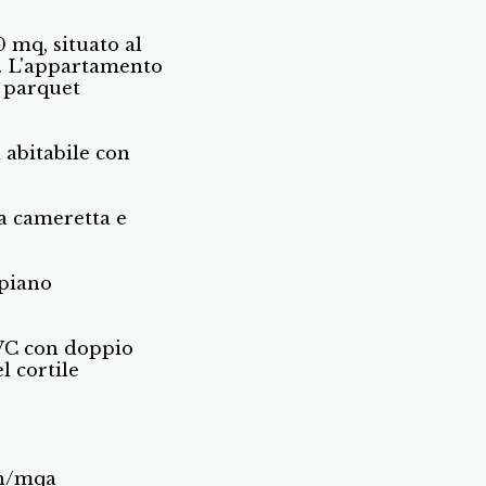
mq, situato al
4. L'appartamento
il parquet
 abitabile con
a cameretta e
 piano
VC con doppio
l cortile
kwh/mqa