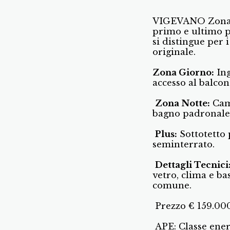
VIGEVANO Zona C.
primo e ultimo p
si distingue per i
originale.
Zona Giorno:
Ing
accesso al balcon
Zona Notte:
Came
bagno padronale 
P
lus:
Sottotetto 
seminterrato.
Dettagli Tecnici
vetro, clima e ba
comune.
Prezzo € 159.00
APE: Classe ener