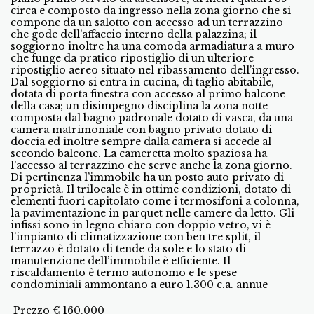
circa e composto da ingresso nella zona giorno che si
compone da un salotto con accesso ad un terrazzino
che gode dell’affaccio interno della palazzina; il
soggiorno inoltre ha una comoda armadiatura a muro
che funge da pratico ripostiglio di un ulteriore
ripostiglio aereo situato nel ribassamento dell’ingresso.
Dal soggiorno si entra in cucina, di taglio abitabile,
dotata di porta finestra con accesso al primo balcone
della casa; un disimpegno disciplina la zona notte
composta dal bagno padronale dotato di vasca, da una
camera matrimoniale con bagno privato dotato di
doccia ed inoltre sempre dalla camera si accede al
secondo balcone. La cameretta molto spaziosa ha
l’accesso al terrazzino che serve anche la zona giorno.
Di pertinenza l’immobile ha un posto auto privato di
proprietà. Il trilocale è in ottime condizioni, dotato di
elementi fuori capitolato come i termosifoni a colonna,
la pavimentazione in parquet nelle camere da letto. Gli
infissi sono in legno chiaro con doppio vetro, vi è
l’impianto di climatizzazione con ben tre split, il
terrazzo è dotato di tende da sole e lo stato di
manutenzione dell’immobile è efficiente. Il
riscaldamento è termo autonomo e le spese
condominiali ammontano a euro 1.300 c.a. annue
Prezzo € 160.000